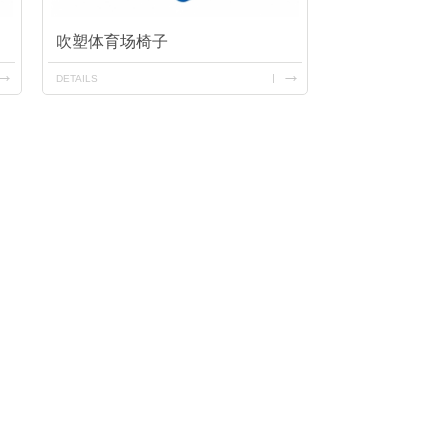
吹塑体育场椅子
DETAILS
机浮筒加工
鱼塘增氧机浮球
鱼