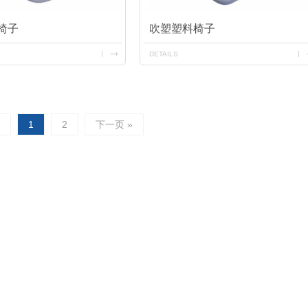
椅子
吹塑塑料椅子
DETAILS
页
1
2
下一页 »
防护栏
维修防护栏
增氧