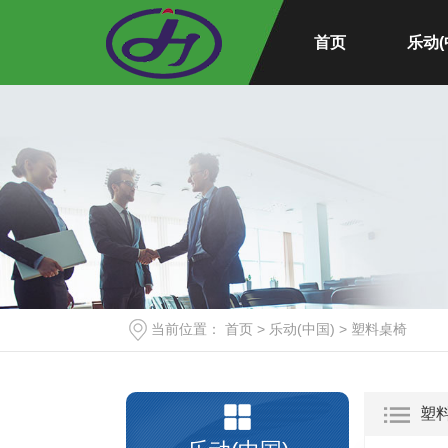
首页
乐动(
塑料
塑料
塑料
塑料
塑料按
水上
吹塑插
吹塑
当前位置：
首页
>
乐动(中国)
>
塑料桌椅
塑