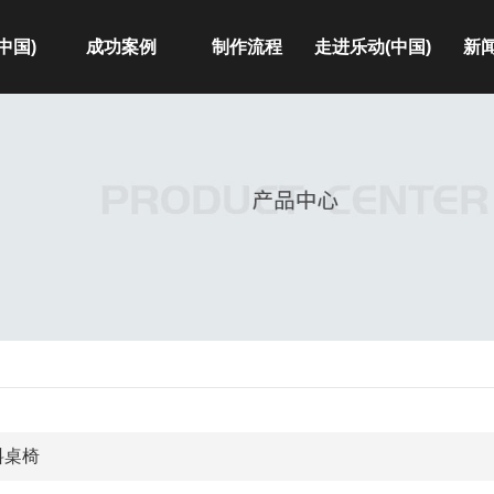
中国)
成功案例
制作流程
走进乐动(中国)
新
工具箱
公司简介
公
容器
厂房展示
行
桌椅
荣誉资质
常
玩具
摩椅配件
工程
秧机配件
医用类
料桌椅