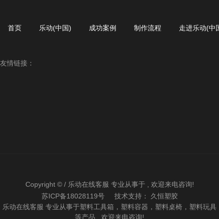
首页
乐动(中国)
成功案例
制作流程
走进乐动(中
友情链接：
Copyright © / 乐动在线客服 专业从事于 , 欢迎来电咨询!
苏ICP备18028119号
技术支持：
久恒塑胶
乐动在线客服 专业从事于塑料工具箱，塑料容器，塑料桌椅，塑料玩具
等产品 , 欢迎来电咨询!